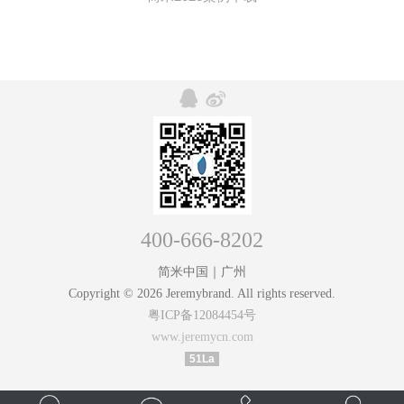
400-666-8202
简米中国｜广州
Copyright © 2026 Jeremybrand. All rights reserved.
粤ICP备12084454号
www.jeremycn.com
51La