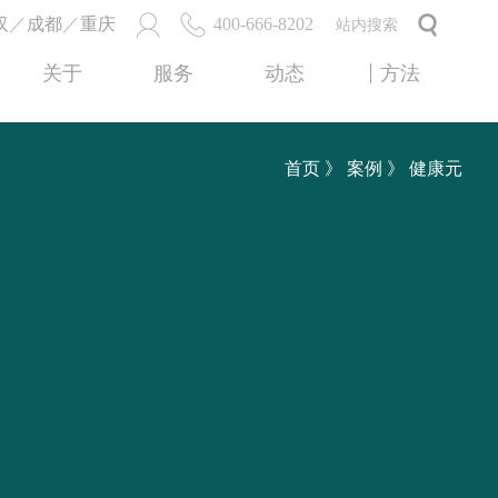
汉
／
成都
／
重庆
400-666-8202
关于
服务
动态
方法
首页
》
案例
》 健康元